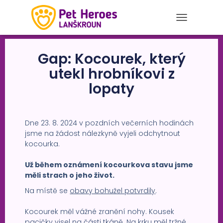
T
O
G
Gap: Kocourek, který
G
L
utekl hrobníkovi z
E
N
lopaty
A
V
I
G
Dne 23. 8. 2024 v pozdních večerních hodinách
A
jsme na žádost nálezkyně vyjeli odchytnout
T
kocourka.
I
O
Už během oznámení kocourkova stavu jsme
N
měli strach o jeho život.
Na místě se
obavy bohužel potvrdily
.
Kocourek měl vážné zranění nohy. Kousek
pacičky visel na části tkáně. Na krku měl tržné