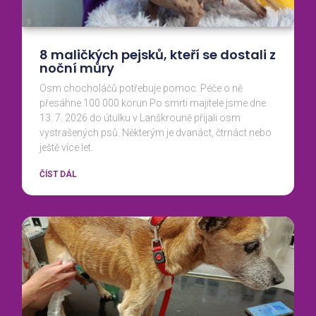
8 maličkých pejsků, kteří se dostali z
noční můry
Osm chocholáčů potřebuje pomoc. Péče o ně
přesáhne 100 000 korun Po smrti majitele jsme dne
13. 7. 2026 do útulku v Lanškrouně přijali osm
vystrašených psů. Některým je dvanáct, čtrnáct nebo
ještě více let.
ČÍST DÁL