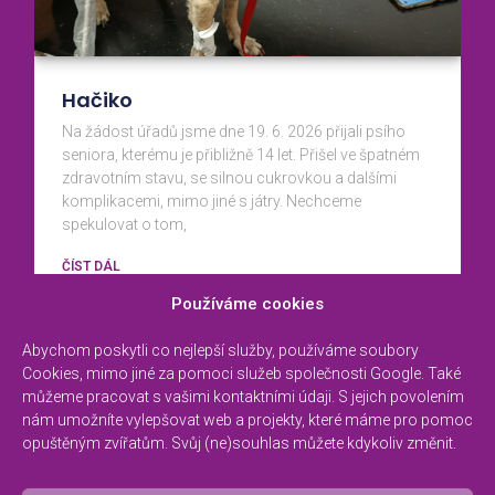
Hačiko
Na žádost úřadů jsme dne 19. 6. 2026 přijali psího
seniora, kterému je přibližně 14 let. Přišel ve špatném
zdravotním stavu, se silnou cukrovkou a dalšími
komplikacemi, mimo jiné s játry. Nechceme
spekulovat o tom,
ČÍST DÁL
Používáme cookies
Abychom poskytli co nejlepší služby, používáme soubory
AKTUALITY
KOČKY
PSI
RIP
Cookies, mimo jiné za pomoci služeb společnosti Google. Také
můžeme pracovat s vašimi kontaktními údaji. S jejich povolením
nám umožníte vylepšovat web a projekty, které máme pro pomoc
NAŠLI DOMOV
ADOPCE NA DÁLKU
opuštěným zvířatům. Svůj (ne)souhlas můžete kdykoliv změnit.
KLUB HRDINŮ
KONTAKT