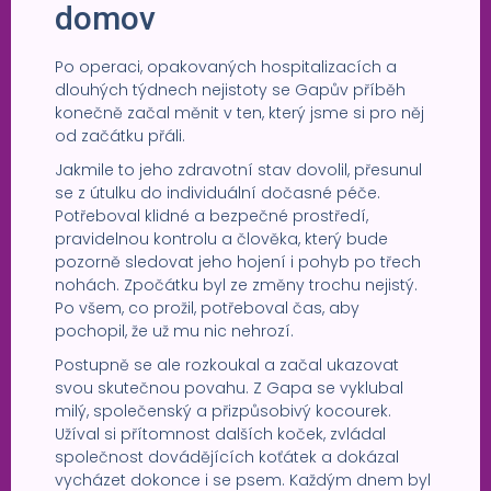
domov
Po operaci, opakovaných hospitalizacích a
dlouhých týdnech nejistoty se Gapův příběh
konečně začal měnit v ten, který jsme si pro něj
od začátku přáli.
Jakmile to jeho zdravotní stav dovolil, přesunul
se z útulku do individuální dočasné péče.
Potřeboval klidné a bezpečné prostředí,
pravidelnou kontrolu a člověka, který bude
pozorně sledovat jeho hojení i pohyb po třech
nohách. Zpočátku byl ze změny trochu nejistý.
Po všem, co prožil, potřeboval čas, aby
pochopil, že už mu nic nehrozí.
Postupně se ale rozkoukal a začal ukazovat
svou skutečnou povahu. Z Gapa se vyklubal
milý, společenský a přizpůsobivý kocourek.
Užíval si přítomnost dalších koček, zvládal
společnost dovádějících koťátek a dokázal
vycházet dokonce i se psem. Každým dnem byl