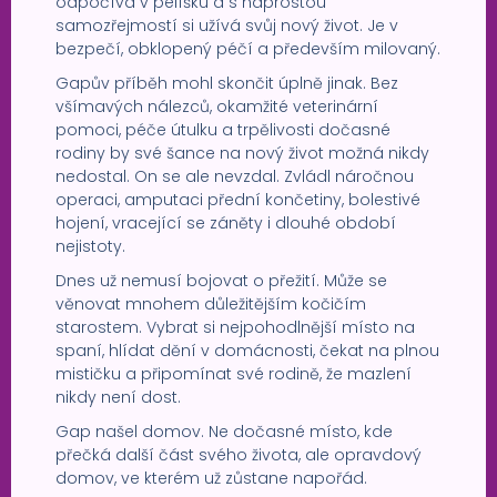
odpočívá v pelíšku a s naprostou
samozřejmostí si užívá svůj nový život. Je v
bezpečí, obklopený péčí a především milovaný.
Gapův příběh mohl skončit úplně jinak. Bez
všímavých nálezců, okamžité veterinární
pomoci, péče útulku a trpělivosti dočasné
rodiny by své šance na nový život možná nikdy
nedostal. On se ale nevzdal. Zvládl náročnou
operaci, amputaci přední končetiny, bolestivé
hojení, vracející se záněty i dlouhé období
nejistoty.
Dnes už nemusí bojovat o přežití. Může se
věnovat mnohem důležitějším kočičím
starostem. Vybrat si nejpohodlnější místo na
spaní, hlídat dění v domácnosti, čekat na plnou
mističku a připomínat své rodině, že mazlení
nikdy není dost.
Gap našel domov. Ne dočasné místo, kde
přečká další část svého života, ale opravdový
domov, ve kterém už zůstane napořád.