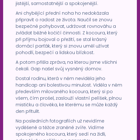
jistější, samostatnější a spokojenější.
Ani chybějící přední noha ho nedokázala
připravit o radost ze života. Naučil se znovu
bezpečně pohybovat, udržovat rovnováhu a
zvládat běžné kočičí činnosti. Z kocoura, který
při příjmu bojoval o přežití, se stal krásný
domácí parťák, který si znovu uměl užívat
pohodlí, bezpečí a lidskou blízkost.
A potom přišla zpráva, na kterou jsme všichni
čekali. Gap našel svůj vysněný domov.
Dostal rodinu, která v něm neviděla jeho
handicap ani bolestivou minulost. Viděla v něm
především milovaného kocoura, který si po
všem, čím prošel, zaslouží vlastní pelíšek, plnou
mističku a člověka, ke kterému se může každý
den přitulit.
Na posledních fotografiích už nevidíme
vyděšené a těžce zraněné zvíře. Vidíme
spokojeného kocoura, který sedí na židli,