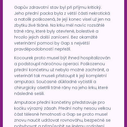
Gapův zdravotní stav byl při příjmu kritický.
Jeho přední packa byla z větší části nekrotická
a natolik poškozená, že její konec visel už jen na
zbytku živé tkáně. Na krku měl navíc rozsáhlé
tržné rány, které byly otevřené, bolestivé a
hrozilo jejich další zanícení. Bez okamžité
veterinární pomoci by Gap s největší
pravděpodobností nepřežil.
Kocourek proto musel být ihned hospitalizován
a podstoupil náročnou operaci. Poškozenou
přední končetinu už nebylo možné zachránit, a
veterináři tak museli přistoupit k její kompletní
amputaci. Současně důkladně vyčistili a
chirurgicky ošetřili tržné rány na jeho krku, které
následně sešili.
Amputace přední končetiny představuje pro
kočku výrazný zásah. Přední nohy nesou velkou
část tělesné hmotnosti a Gap se proto musel
znovu naučit udržovat rovnováhu, bezpečně se
pohybovat a přizpůsobit se jinému rozložení