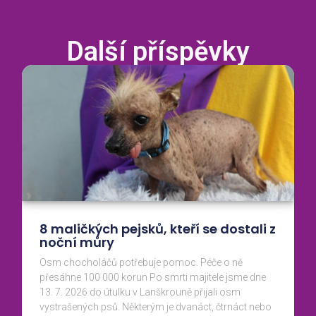
Další příspěvky
8 maličkých pejsků, kteří se dostali z
noční můry
Osm chocholáčů potřebuje pomoc. Péče o ně
přesáhne 100 000 korun Po smrti majitele jsme dne
13. 7. 2026 do útulku v Lanškrouně přijali osm
vystrašených psů. Některým je dvanáct, čtrnáct nebo