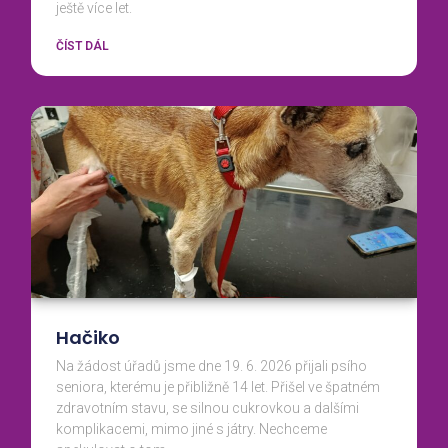
ještě více let.
ČÍST DÁL
Hačiko
Na žádost úřadů jsme dne 19. 6. 2026 přijali psího
seniora, kterému je přibližně 14 let. Přišel ve špatném
zdravotním stavu, se silnou cukrovkou a dalšími
komplikacemi, mimo jiné s játry. Nechceme