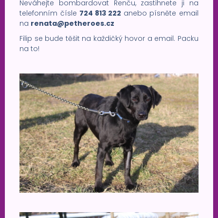
Neváhejte bombardovat Renču, zastihnete ji na
telefonním čísle
724 813 222
anebo písněte email
na
renata@petheroes.cz
Filip se bude těšit na každičký hovor a email. Packu
na to!