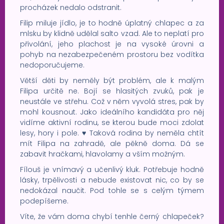
procházek nedalo odstranit.
Filip miluje jídlo, je to hodně úplatný chlapec a za
mlsku by klidně udělal salto vzad. Ale to neplatí pro
přivolání, jeho plachost je na vysoké úrovni a
pohyb na nezabezpečeném prostoru bez vodítka
nedoporučujeme.
Větší děti by neměly být problém, ale k malým
Filipa určitě ne. Bojí se hlasitých zvuků, pak je
neustále ve střehu. Což v něm vyvolá stres, pak by
mohl kousnout. Jako ideálního kandidáta pro něj
vidíme aktivní rodinu, se kterou bude moci zdolat
lesy, hory i pole. ♥ Taková rodina by neměla chtít
mít Filipa na zahradě, ale pěkně doma. Dá se
zabavit hračkami, hlavolamy a vším možným.
Fílouš je vnímavý a učenlivý kluk. Potřebuje hodně
lásky, trpělivosti a nebude existovat nic, co by se
nedokázal naučit. Pod tohle se s celým týmem
podepíšeme.
Víte, že vám doma chybí tenhle černý chlapeček?