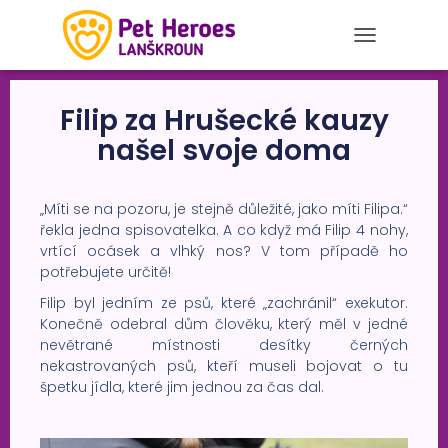
T
O
G
G
Filip za Hrušecké kauzy
L
našel svoje doma
E
N
A
V
„Míti se na pozoru, je stejně důležité, jako míti Filipa.“
I
řekla jedna spisovatelka. A co když má Filip 4 nohy,
G
vrtící ocásek a vlhký nos? V tom případě ho
A
potřebujete určitě!
T
I
Filip byl jedním ze psů, které „zachránil“ exekutor.
O
Konečně odebral dům člověku, který měl v jedné
N
nevětrané místnosti desítky černých
nekastrovaných psů, kteří museli bojovat o tu
špetku jídla, které jim jednou za čas dal.